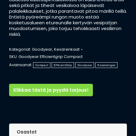
sekä pitkät ja tiheät vesikalvoa läpäisevät
palaleikkaukset, jotka parantavat pitoa märillä teillä.
Entistä pyöreämpi rungon muoto estää
kosketusalueen etureunalle kertyvän vesipatjan
muodostumisen, joka torjuu tehokkaasti vesiliirron
riskiä.
Kategoriat:
Goodyear
,
Kesärenkaat
SKU:
Goodyear Efficientgrip Compact
Avainsanat:
Compact
EfficientGrip
Goodyear
Kesärengas
Klikkaa tästä ja pyydä tarjous!
Osastot