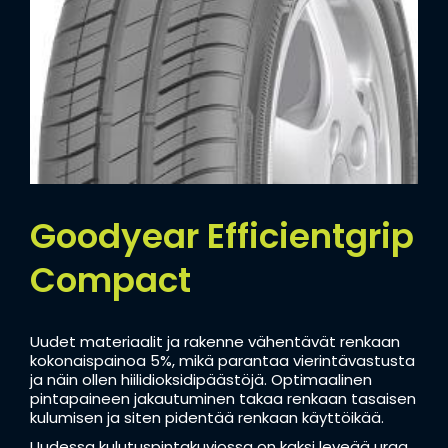
Goodyear Efficientgrip
Compact
Uudet materiaalit ja rakenne vähentävät renkaan
kokonaispainoa 5%, mikä parantaa vierintävastusta
ja näin ollen hiilidioksidipäästöjä. Optimaalinen
pintapaineen jakautuminen takaa renkaan tasaisen
kulumisen ja siten pidentää renkaan käyttöikää.
Uudessa kulutuspintakuviossa on kaksi leveää uraa