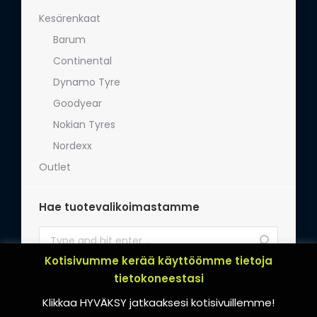
Kesärenkaat
Barum
Continental
Dynamo Tyre
Goodyear
Nokian Tyres
Nordexx
Outlet
Hae tuotevalikoimastamme
Search:
Kotisivumme kerää käyttöömme tietoja
tietokoneestasi
Klikkaa HYVÄKSY jatkaaksesi kotisivuillemme!